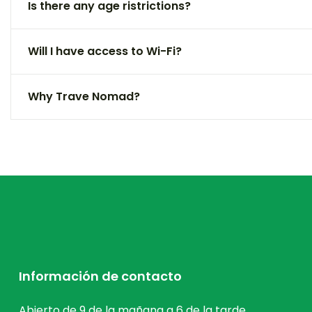
Is there any age ristrictions?
Will I have access to Wi-Fi?
Why Trave Nomad?
Información de contacto
Abierto de 9 de la mañana a 6 de la tarde