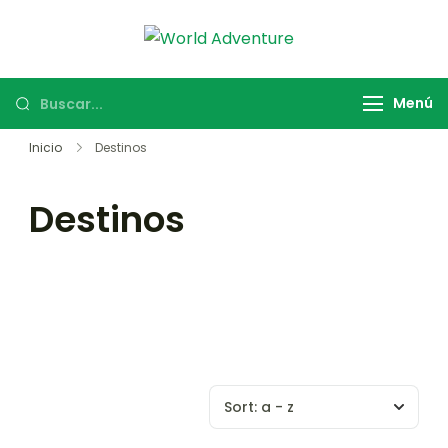
World
Viajes Turismo
Adventure
Activo
Menú
Inicio
Destinos
Destinos
Sort:
a - z