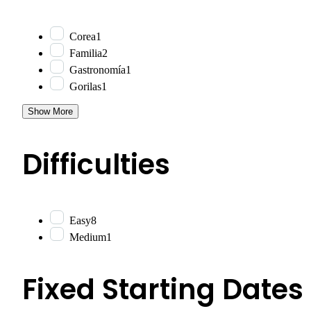
Corea
1
Familia
2
Gastronomía
1
Gorilas
1
Show More
Difficulties
Easy
8
Medium
1
Fixed Starting Dates