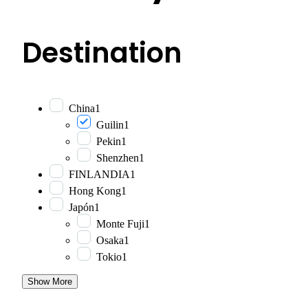
Destination
China
1
Guilin
1
Pekin
1
Shenzhen
1
FINLANDIA
1
Hong Kong
1
Japón
1
Monte Fuji
1
Osaka
1
Tokio
1
Show More