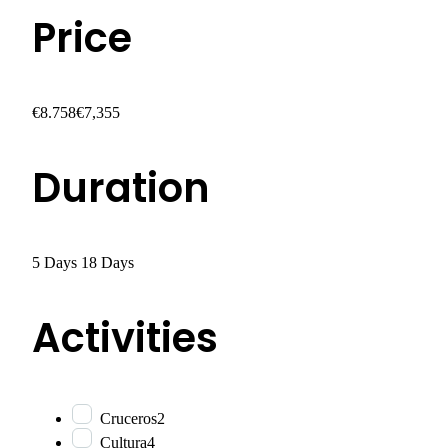
Price
€8.758
€7,355
Duration
5 Days
18 Days
Activities
Cruceros
2
Cultura
4