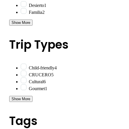
Desierto
1
Familia
2
Show More
Trip Types
Child-friendly
4
CRUCERO
5
Cultural
6
Gourmet
1
Show More
Tags