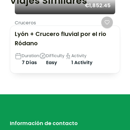
Viajes Similares
€1,852.45
Cruceros
Lyón + Crucero fluvial por el rio
Ródano
Duration
Difficulty
Activity
7 Días
Easy
1 Activity
Información de contacto