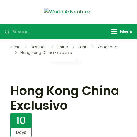
World
Viajes Turismo
Adventure
Activo
Menú
Inicio
Destinos
China
Pekin
Yangshuo
Hong Kong China Exclusivo
Gallery
Hong Kong China
Exclusivo
10
Days