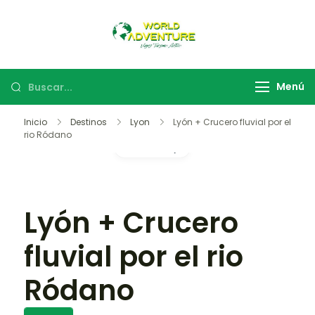
World Adventure
Viajes Turismo Activo
Menú
Inicio
Destinos
Lyon
Lyón + Crucero fluvial por el
rio Ródano
Gallery
Lyón + Crucero
fluvial por el rio
Ródano