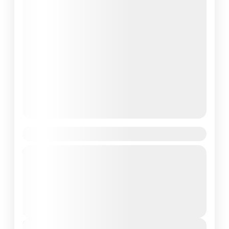
SINGAPUR + NUEVA ZELANDA 19 DÍAS
Un viaje que une la modernidad de Singapur con la
naturaleza salvaje de Nueva Zelanda, combinando
ciudades futuristas y grandes paisajes en una
experiencia de contraste y equilibrio.
Nueva Zelanda
,
Singapur
Easy
1-10 People
€7,355
Duration