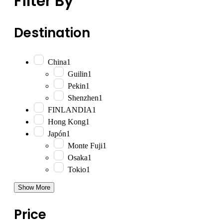
Filter By
Destination
China
1
Guilin
1
Pekin
1
Shenzhen
1
FINLANDIA
1
Hong Kong
1
Japón
1
Monte Fuji
1
Osaka
1
Tokio
1
Show More
Price