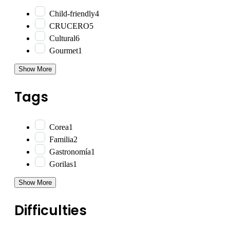
Child-friendly
4
CRUCERO
5
Cultural
6
Gourmet
1
Show More
Tags
Corea
1
Familia
2
Gastronomía
1
Gorilas
1
Show More
Difficulties