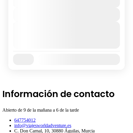
18 Días
View Details
Next Departures
7 de agosto de 2026
(Available)
8 de agosto de 2026
(Available)
9 de agosto de 2026
(Available)
Availability:
Ene
Feb
Mar
Abr
May
Jun
Jul
Ago
Sep
Oct
Nov
Dic
Información de contacto
Abierto de 9 de la mañana a 6 de la tarde
647754012
info@viajesworldadventure.es
C. Don Carnal, 10, 30880 Águilas, Murcia