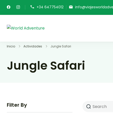
+34 647754012
info@viajesworldadve
World Adventure
Viajes Turismo Activo
Inicio
Actividades
Jungle Safari
Jungle Safari
Filter By