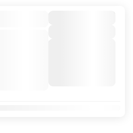
€2,680
ANDA CON
Duration
10 Días
026
View Details
Next Departures
 Perla de África, con
8 de agosto de 2026
ica, safaris en
(Available)
de chimpancés y el
9 de agosto de 2026
taña, en una
(Available)
10 de agosto de 2026
en naturaleza y
(Available)
Dic