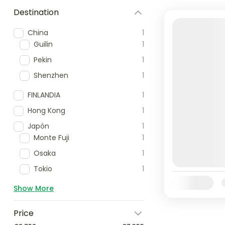
Destination
China
1
Guilin
1
Pekin
1
Shenzhen
1
FINLANDIA
1
Hong Kong
1
Japón
1
Monte Fuji
1
Osaka
1
Tokio
1
Availability:
E
Show More
Price