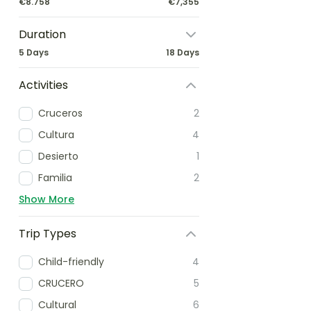
€8.758
€7,355
Duration
5 Days
18 Days
Activities
Cruceros
2
Cultura
4
Desierto
1
Familia
2
Show More
Trip Types
Child-friendly
4
CRUCERO
5
Cultural
6