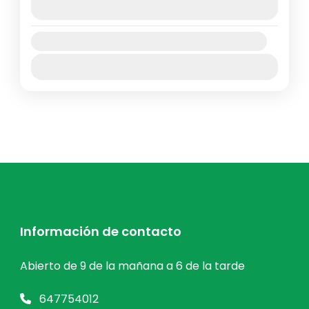
Easy
9 de agosto de 2026
(Available)
1-4 People
Availability:
Ene
Feb
Mar
Abr
May
Jun
Jul
Ago
Sep
Oct
Nov
Dic
Información de contacto
Abierto de 9 de la mañana a 6 de la tarde
647754012