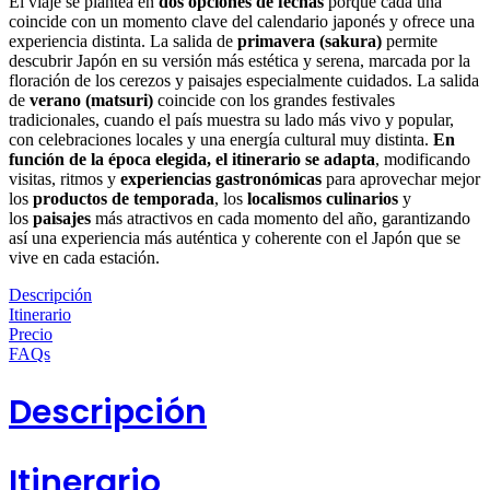
El viaje se plantea en
dos opciones de fechas
porque cada una
coincide con un momento clave del calendario japonés y ofrece una
experiencia distinta. La salida de
primavera (sakura)
permite
descubrir Japón en su versión más estética y serena, marcada por la
floración de los cerezos y paisajes especialmente cuidados. La salida
de
verano (matsuri)
coincide con los grandes festivales
tradicionales, cuando el país muestra su lado más vivo y popular,
con celebraciones locales y una energía cultural muy distinta.
En
función de la época elegida, el itinerario se adapta
, modificando
visitas, ritmos y
experiencias gastronómicas
para aprovechar mejor
los
productos de temporada
, los
localismos culinarios
y
los
paisajes
más atractivos en cada momento del año, garantizando
así una experiencia más auténtica y coherente con el Japón que se
vive en cada estación.
Descripción
Itinerario
Precio
FAQs
Descripción
Itinerario