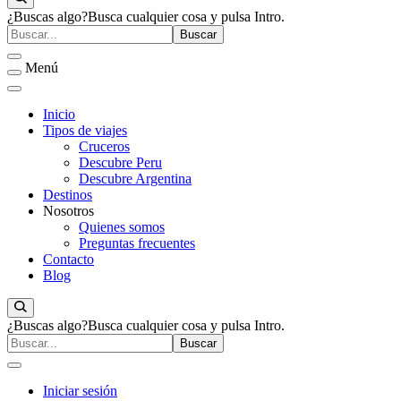
Viajes Turismo Activo
World Adventure
¿Buscas algo?
Busca cualquier cosa y pulsa Intro.
Menú
Inicio
Tipos de viajes
Cruceros
Descubre Peru
Descubre Argentina
Destinos
Nosotros
Quienes somos
Preguntas frecuentes
Contacto
Blog
¿Buscas algo?
Busca cualquier cosa y pulsa Intro.
Iniciar sesión